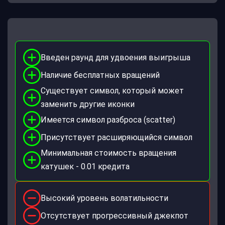
Введен раунд для удвоения выигрыша
Наличие бесплатных вращений
Существует символ, который может
заменить другие иконки
Имеется символ разброса (scatter)
Присутствует расширяющийся символ
Минимальная стоимость вращения
катушек - 0.01 кредита
Высокий уровень волатильности
Отсутствует прогрессивный джекпот