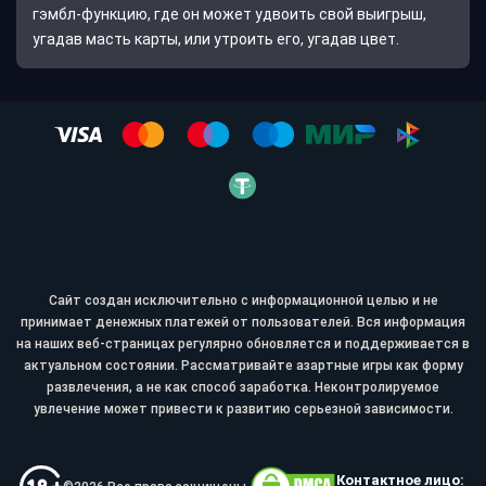
гэмбл-функцию, где он может удвоить свой выигрыш,
угадав масть карты, или утроить его, угадав цвет.
Сайт создан исключительно с информационной целью и не
принимает денежных платежей от пользователей. Вся информация
на наших веб-страницах регулярно обновляется и поддерживается в
актуальном состоянии. Рассматривайте азартные игры как форму
развлечения, а не как способ заработка. Неконтролируемое
увлечение может привести к развитию серьезной зависимости.
Контактное лицо: