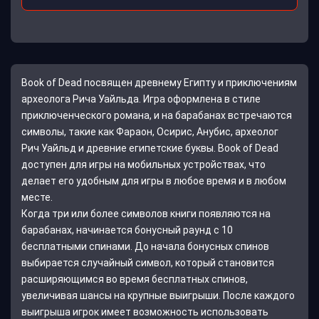
Book of Dead посвящен древнему Египту и приключениям
археолога Рича Уайльда. Игра оформлена в стиле
приключенческого романа, и на барабанах встречаются
символы, такие как Фараон, Осирис, Анубис, археолог
Рич Уайльд и древние египетские буквы. Book of Dead
доступен для игры на мобильных устройствах, что
делает его удобным для игры в любое время и в любом
месте.
Когда три или более символов книги появляются на
барабанах, начинается бонусный раунд с 10
бесплатными спинами. До начала бонусных спинов
выбирается случайный символ, который становится
расширяющимся во время бесплатных спинов,
увеличивая шансы на крупные выигрыши. После каждого
выигрыша игрок имеет возможность использовать