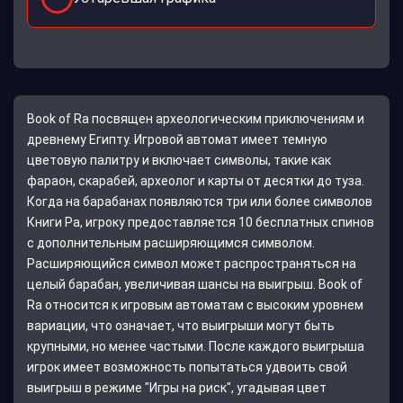
Book of Ra посвящен археологическим приключениям и
древнему Египту. Игровой автомат имеет темную
цветовую палитру и включает символы, такие как
фараон, скарабей, археолог и карты от десятки до туза.
Когда на барабанах появляются три или более символов
Книги Ра, игроку предоставляется 10 бесплатных спинов
с дополнительным расширяющимся символом.
Расширяющийся символ может распространяться на
целый барабан, увеличивая шансы на выигрыш. Book of
Ra относится к игровым автоматам с высоким уровнем
вариации, что означает, что выигрыши могут быть
крупными, но менее частыми. После каждого выигрыша
игрок имеет возможность попытаться удвоить свой
выигрыш в режиме "Игры на риск", угадывая цвет