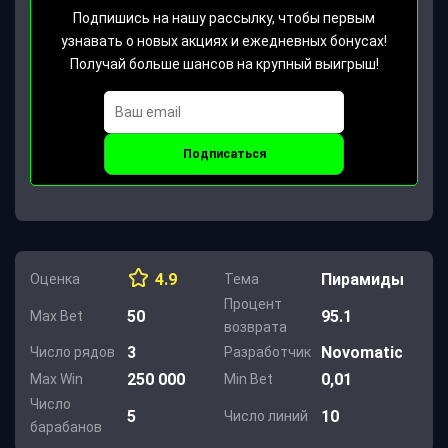
Подпишись на нашу рассылку, чтобы первым
узнавать о новых акциях и ежедневных бонусах!
Получай больше шансов на крупный выигрыш!
4.9
Пирамиды
Оценка
Тема
Процент
50
95.1
Max Bet
возврата
3
Novomatic
Число рядов
Разработчик
250 000
0,01
Max Win
Min Bet
Число
5
10
Число линий
барабанов