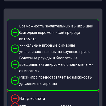
Возможность значительных выигрышей
благодаря переменчивой природе
автомата
Уникальные игровые символы
увеличивают шансы на крупные призы
Бонусные раунды и бесплатные
вращения, активируемые специальными
символами
Риск-игра предоставляет возможность
удвоения выигрыша
Нет джекпота