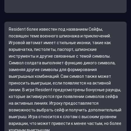
Resident более известен под названием Сейфы,
посвящен теме военного шпионажа и приключений.
Игровой автомат имеет стильные иконки, такие как
взрывчатка, пистолеты, паспорт, шпионские
инструменты и другие связанные с темой символы.
Символ солдата выполняет функцию дикого символа,
заменяя другие символы для формирования
выигрышных комбинаций. Сам символ также может
приносить выигрыши, если появляется на активной
линии. В игре Resident предусмотрены бонусные раунды,
которые активируются при появлении символов сейфа
на активных линиях. Игроку предоставляется
возможность выбрать сейф и получить дополнительный
выигрыш. Игра относится к слотам с высоким уровнем
вариации, что может привести к менее частым, но более
крупным выигрышам.